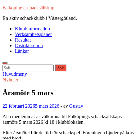
Hoppa
Falköpings schacksällskap
till
En aktiv schackklubb i Västergötland.
innehåll
Klubbinformation
Verksamhetsplaner
Resultat
Distriktsserien
Länkar
Sök
efter:
Huvudmeny
Nyheter
Årsmöte 5 mars
22 februari 2026
5 mars 2026
-
av
Gustav
Alla medlemmar är välkomna till Falköpings schacksällskaps
årsmöte 5 mars 2026 kl 18 i klubblokalen.
Efter årsmötet blir det tid för schackspel. Föreningen bjuder på korv
med bröd.