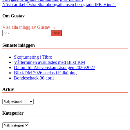
Inläggsnavigering
Nästa artikel
Östra Skaraborgsalliansen besegrade IFK Hindås
Om Gustav
Visa alla inlägg av Gustav →
Sök
efter:
Senaste inläggen
Skojturnering i Tibro
Vårterminen avslutades med Blixt-KM
Datum för Allsvenskan säsongen 2026/2027
Blixt-DM 2026 spelas i Falköping
Bondeschack 30 april
Arkiv
Arkiv
Kategorier
Kategorier