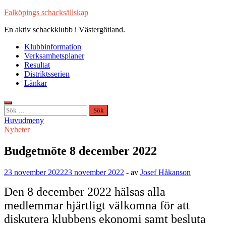
Hoppa
Falköpings schacksällskap
till
En aktiv schackklubb i Västergötland.
innehåll
Klubbinformation
Verksamhetsplaner
Resultat
Distriktsserien
Länkar
Sök
efter:
Huvudmeny
Nyheter
Budgetmöte 8 december 2022
23 november 2022
23 november 2022
-
av
Josef Håkanson
Den 8 december 2022 hälsas alla
medlemmar hjärtligt välkomna för att
diskutera klubbens ekonomi samt besluta