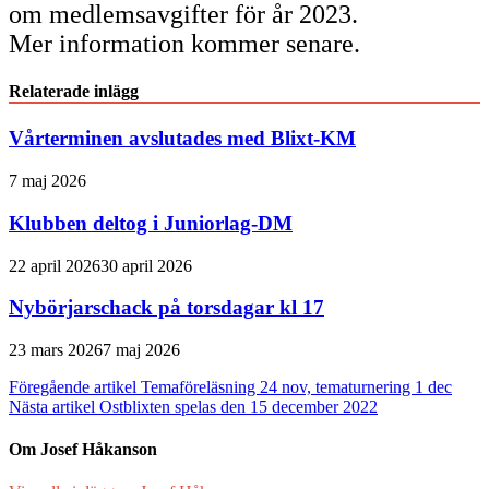
om medlemsavgifter för år 2023.
Mer information kommer senare.
Relaterade inlägg
Vårterminen avslutades med Blixt-KM
7 maj 2026
Klubben deltog i Juniorlag-DM
22 april 2026
30 april 2026
Nybörjarschack på torsdagar kl 17
23 mars 2026
7 maj 2026
Inläggsnavigering
Föregående artikel
Temaföreläsning 24 nov, tematurnering 1 dec
Nästa artikel
Ostblixten spelas den 15 december 2022
Om Josef Håkanson