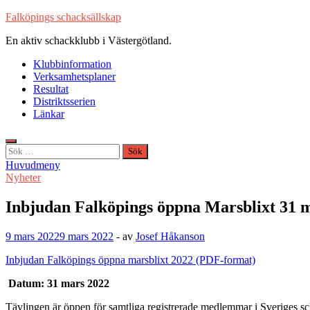
Hoppa
Falköpings schacksällskap
till
En aktiv schackklubb i Västergötland.
innehåll
Klubbinformation
Verksamhetsplaner
Resultat
Distriktsserien
Länkar
Sök
efter:
Huvudmeny
Nyheter
Inbjudan Falköpings öppna Marsblixt 31 
9 mars 2022
9 mars 2022
-
av
Josef Håkanson
Inbjudan Falköpings öppna marsblixt 2022 (PDF-format)
Datum: 31 mars 2022
Tävlingen är öppen för samtliga registrerade medlemmar i Sveriges sc