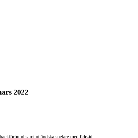
mars 2022
hackförbund samt utländska spelare med fide-id.