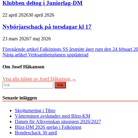
Klubben deltog i Juniorlag-DM
22 april 2026
30 april 2026
Nybörjarschack på torsdagar kl 17
23 mars 2026
7 maj 2026
Inläggsnavigering
Föregående artikel
Falköpings SS årsmöte äger rum den 24 febuari 2
Nästa artikel
Verksamhetsplanen uppdaterad
Om Josef Håkanson
Visa alla inlägg av Josef Håkanson →
Sök
efter:
Senaste inläggen
Skojturnering i Tibro
Vårterminen avslutades med Blixt-KM
Datum för Allsvenskan säsongen 2026/2027
Blixt-DM 2026 spelas i Falköping
Bondeschack 30 april