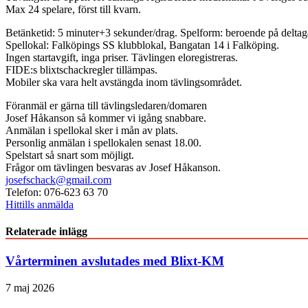
Max 24 spelare, först till kvarn.
Betänketid: 5 minuter+3 sekunder/drag. Spelform: beroende på deltaga
Spellokal: Falköpings SS klubblokal, Bangatan 14 i Falköping.
Ingen startavgift, inga priser. Tävlingen eloregistreras.
FIDE:s blixtschackregler tillämpas.
Mobiler ska vara helt avstängda inom tävlingsområdet.
Föranmäl er gärna till tävlingsledaren/domaren
Josef Håkanson så kommer vi igång snabbare.
Anmälan i spellokal sker i mån av plats.
Personlig anmälan i spellokalen senast 18.00.
Spelstart så snart som möjligt.
Frågor om tävlingen besvaras av Josef Håkanson.
josefschack@gmail.com
Telefon: 076-623 63 70
Hittills anmälda
Relaterade inlägg
Vårterminen avslutades med Blixt-KM
7 maj 2026