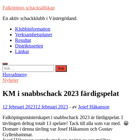
Hoppa
Falköpings schacksällskap
till
En aktiv schackklubb i Västergötland.
innehåll
Klubbinformation
Verksamhetsplaner
Resultat
Distriktsserien
Länkar
Sök
efter:
Huvudmeny
Nyheter
KM i snabbschack 2023 färdigspelat
12 februari 2023
12 februari 2023
-
av
Josef Håkanson
Falköpingsmästerskapet i snabbschack 2023 är färdigspelat. I
tävlingen deltog totalt 13 spelare! Tack till alla som var med. 😀
Domare i denna tävling var Josef Håkanson och Gustav
Gyllenhammar.