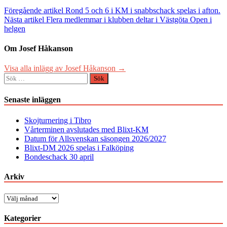
Inläggsnavigering
Föregående artikel
Rond 5 och 6 i KM i snabbschack spelas i afton.
Nästa artikel
Flera medlemmar i klubben deltar i Västgöta Open i
helgen
Om Josef Håkanson
Visa alla inlägg av Josef Håkanson →
Sök
efter:
Senaste inläggen
Skojturnering i Tibro
Vårterminen avslutades med Blixt-KM
Datum för Allsvenskan säsongen 2026/2027
Blixt-DM 2026 spelas i Falköping
Bondeschack 30 april
Arkiv
Arkiv
Kategorier