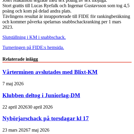
Josef Håkanson segrade med sex poäng av sex möjliga.
Stort grattis till Lucas Ryefalk och Ingemar Gustavsson som tog 4,5
poäng och kom på delad andra plats.
Tävlingens resultat är inrapporterade till FIDE för rankingberäkning
och kommer påverka spelarnas snabbschackranking per 1 mars
2023.
Slutställning i KM i snabbschack.
Turneringen på FIDE:s hemsida.
Relaterade inlägg
Vårterminen avslutades med Blixt-KM
7 maj 2026
Klubben deltog i Juniorlag-DM
22 april 2026
30 april 2026
Nybörjarschack på torsdagar kl 17
23 mars 2026
7 maj 2026