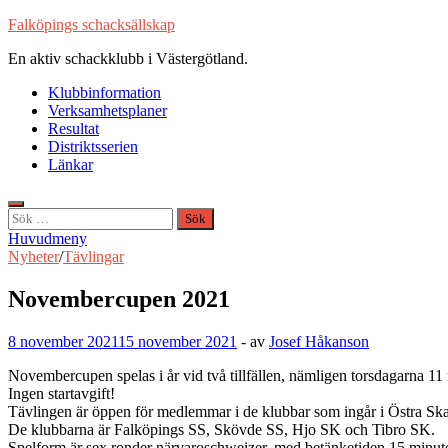
Hoppa
Falköpings schacksällskap
till
En aktiv schackklubb i Västergötland.
innehåll
Klubbinformation
Verksamhetsplaner
Resultat
Distriktsserien
Länkar
Sök
efter:
Huvudmeny
Nyheter
/
Tävlingar
Novembercupen 2021
8 november 2021
15 november 2021
-
av
Josef Håkanson
Novembercupen spelas i år vid två tillfällen, nämligen torsdagarna 
Ingen startavgift!
Tävlingen är öppen för medlemmar i de klubbar som ingår i Östra Skar
De klubbarna är Falköpings SS, Skövde SS, Hjo SK och Tibro SK.
Spelform är sex ronder närvaroschweizer, med betänketiden 15 minut