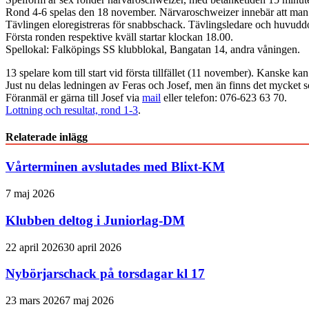
Rond 4-6 spelas den 18 november. Närvaroschweizer innebär att man int
Tävlingen eloregistreras för snabbschack. Tävlingsledare och huvud
Första ronden respektive kväll startar klockan 18.00.
Spellokal: Falköpings SS klubblokal, Bangatan 14, andra våningen.
13 spelare kom till start vid första tillfället (11 november). Kanske kan
Just nu delas ledningen av Feras och Josef, men än finns det mycket
Föranmäl er gärna till Josef via
mail
eller telefon: 076-623 63 70.
Lottning och resultat, rond 1-3
.
Relaterade inlägg
Vårterminen avslutades med Blixt-KM
7 maj 2026
Klubben deltog i Juniorlag-DM
22 april 2026
30 april 2026
Nybörjarschack på torsdagar kl 17
23 mars 2026
7 maj 2026