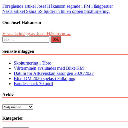
Inläggsnavigering
Föregående artikel
Josef Håkanson segrade i FM i långpartier
Nästa artikel
Skara SS bjuder in till en öppen blixtturnering.
Om Josef Håkanson
Visa alla inlägg av Josef Håkanson →
Sök
efter:
Senaste inläggen
Skojturnering i Tibro
Vårterminen avslutades med Blixt-KM
Datum för Allsvenskan säsongen 2026/2027
Blixt-DM 2026 spelas i Falköping
Bondeschack 30 april
Arkiv
Arkiv
Kategorier