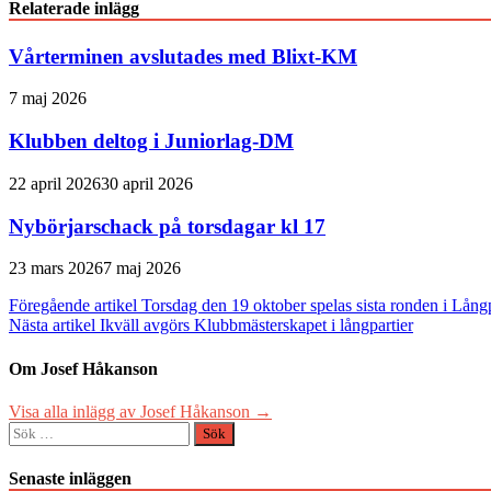
Relaterade inlägg
Vårterminen avslutades med Blixt-KM
7 maj 2026
Klubben deltog i Juniorlag-DM
22 april 2026
30 april 2026
Nybörjarschack på torsdagar kl 17
23 mars 2026
7 maj 2026
Inläggsnavigering
Föregående artikel
Torsdag den 19 oktober spelas sista ronden i Lån
Nästa artikel
Ikväll avgörs Klubbmästerskapet i långpartier
Om Josef Håkanson
Visa alla inlägg av Josef Håkanson →
Sök
efter:
Senaste inläggen