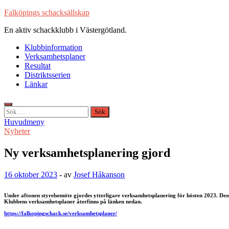
Hoppa
Falköpings schacksällskap
till
En aktiv schackklubb i Västergötland.
innehåll
Klubbinformation
Verksamhetsplaner
Resultat
Distriktsserien
Länkar
Sök
efter:
Huvudmeny
Nyheter
Ny verksamhetsplanering gjord
16 oktober 2023
-
av
Josef Håkanson
Under aftonen styrelsemöte gjordes ytterligare verksamhetsplanering för hösten 2023. De
Klubbens verksamhetsplaner återfinns på länken nedan.
https://falkopingschack.se/verksamhetsplaner/