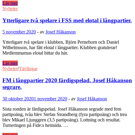
Inställda
Läs mer
klubbkvällar
Nyheter
för
seniorer
Ytterligare två spelare i FSS med elotal i långpartier.
framöver,
dock
5 november 2020
-
av
Josef Håkanson
extra
årsmöte
Ytterligare två spelare i klubben, Björn Perneborn och Daniel
och
Wilhelmsson, har fått elotal i långpartier. Klubben gratulerar!
ev.
Medlemmarnas elotal hittar du här.
avslutning
10/12.
Ytterligare
Läs mer
två
Nyheter
/
Tävlingar
spelare
i
FM i långpartier 2020 färdigspelad. Josef Håkanson
FSS
segrare.
med
elotal
30 oktober 2020
1 november 2020
-
av
Josef Håkanson
i
långpartier.
Sista ronden är färdigspelad. Josef Håkanson segrade med fem
partipoäng, tvåa blev Stefan Strandberg (fyra partipoäng) och trea
blev Mikael Ljunggren (3,5 partipoäng). Lottning och resultat.
Turneringen på Fide:s hemsida. …