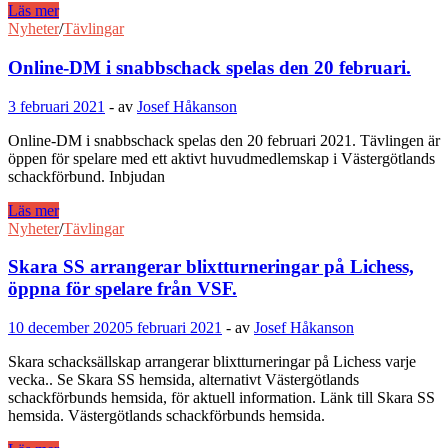
VSF:s
Läs mer
kongress
Nyheter
/
Tävlingar
kommer
arrangeras
Online-DM i snabbschack spelas den 20 februari.
digitalt.
3 februari 2021
-
av
Josef Håkanson
Online-DM i snabbschack spelas den 20 februari 2021. Tävlingen är
öppen för spelare med ett aktivt huvudmedlemskap i Västergötlands
schackförbund. Inbjudan
Online-
Läs mer
DM
Nyheter
/
Tävlingar
i
snabbschack
Skara SS arrangerar blixtturneringar på Lichess,
spelas
öppna för spelare från VSF.
den
20
10 december 2020
5 februari 2021
-
av
Josef Håkanson
februari.
Skara schacksällskap arrangerar blixtturneringar på Lichess varje
vecka.. Se Skara SS hemsida, alternativt Västergötlands
schackförbunds hemsida, för aktuell information. Länk till Skara SS
hemsida. Västergötlands schackförbunds hemsida.