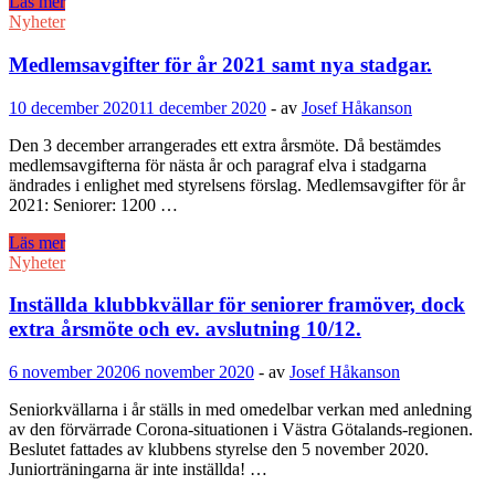
Skara
Läs mer
SS
Nyheter
arrangerar
blixtturneringar
Medlemsavgifter för år 2021 samt nya stadgar.
på
Lichess,
10 december 2020
11 december 2020
-
av
Josef Håkanson
öppna
för
Den 3 december arrangerades ett extra årsmöte. Då bestämdes
spelare
medlemsavgifterna för nästa år och paragraf elva i stadgarna
från
ändrades i enlighet med styrelsens förslag. Medlemsavgifter för år
VSF.
2021: Seniorer: 1200 …
Medlemsavgifter
Läs mer
för
Nyheter
år
2021
Inställda klubbkvällar för seniorer framöver, dock
samt
extra årsmöte och ev. avslutning 10/12.
nya
stadgar.
6 november 2020
6 november 2020
-
av
Josef Håkanson
Seniorkvällarna i år ställs in med omedelbar verkan med anledning
av den förvärrade Corona-situationen i Västra Götalands-regionen.
Beslutet fattades av klubbens styrelse den 5 november 2020.
Juniorträningarna är inte inställda! …