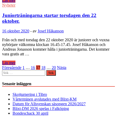
FM
Läs mer
i
Nyheter
långpartier
2020
Juniorträningarna startar torsdagen den 22
färdigspelad.
oktober.
Josef
Håkanson
16 oktober 2020
-
av
Josef Håkanson
segrare.
Från och med torsdag den 22 oktober 2020 är juniorer och vuxna
nybörjare välkomna klockan 16.45-17.45. Josef Håkanson och
Andreas Jonasson kommer hålla i juniorträningarna. Det kommer
vara gratis att …
Juniorträningarna
Läs mer
startar
Sidnumrering
Föregående
1
…
16
17
18
…
20
Nästa
torsdagen
Sök
för
den
efter:
22
inlägg
Senaste inläggen
oktober.
Skojturnering i Tibro
Vårterminen avslutades med Blixt-KM
Datum för Allsvenskan säsongen 2026/2027
Blixt-DM 2026 spelas i Falköping
Bondeschack 30 april