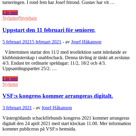
turneringen. I rond fem har Josef frirond. Gustav har vit …
Fem
Läs mer
spelare
Nyheter
/
Styrelsen
deltar
i
Uppstart den 11 februari för seniorer.
snabbschack-
km
5 februari 2021
5 februari 2021
-
av
Josef Håkanson
2021.
Josef
Vårterminen startar den 11/2 med teorilektion samt inledande av
Håkanson
klubbmästerskap i snabbschack. Denna tävling är tänkt att avslutas
har
4/3. Endast tre ordinarie speldagar: 11/2, 18/2 och 4/3.
säkrat
Uppsamlingspartier 25/2. …
segern.
Uppstart
Läs mer
den
Nyheter
11
februari
VSF:s kongress kommer arrangeras digitalt.
för
seniorer.
3 februari 2021
-
av
Josef Håkanson
Västergötlands schackförbunds kongress 2021 kommer arrangeras
digitalt den 24 april 2021 med start klockan 11.00. Mer information
kommer publiceras på VSF:s hemsida.