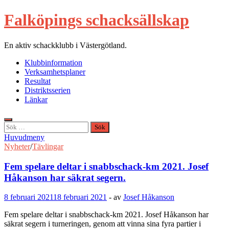
Hoppa
Falköpings schacksällskap
till
innehåll
En aktiv schackklubb i Västergötland.
Klubbinformation
Verksamhetsplaner
Resultat
Distriktsserien
Länkar
Sök
efter:
Huvudmeny
Nyheter
/
Tävlingar
Fem spelare deltar i snabbschack-km 2021. Josef
Håkanson har säkrat segern.
8 februari 2021
18 februari 2021
-
av
Josef Håkanson
Fem spelare deltar i snabbschack-km 2021. Josef Håkanson har
säkrat segern i turneringen, genom att vinna sina fyra partier i