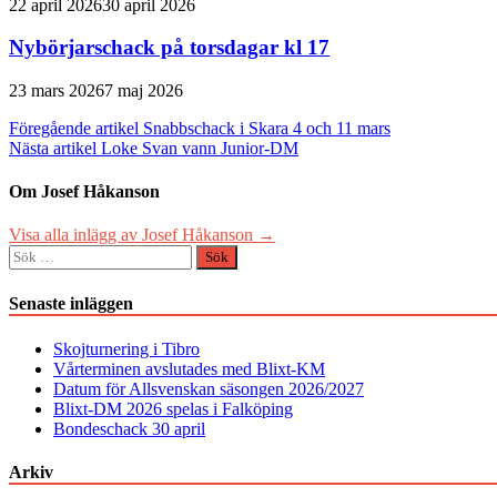
22 april 2026
30 april 2026
Nybörjarschack på torsdagar kl 17
23 mars 2026
7 maj 2026
Inläggsnavigering
Föregående artikel
Snabbschack i Skara 4 och 11 mars
Nästa artikel
Loke Svan vann Junior-DM
Om Josef Håkanson
Visa alla inlägg av Josef Håkanson →
Sök
efter:
Senaste inläggen
Skojturnering i Tibro
Vårterminen avslutades med Blixt-KM
Datum för Allsvenskan säsongen 2026/2027
Blixt-DM 2026 spelas i Falköping
Bondeschack 30 april
Arkiv