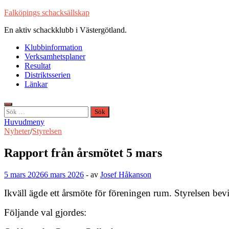
Hoppa
Falköpings schacksällskap
till
En aktiv schackklubb i Västergötland.
innehåll
Klubbinformation
Verksamhetsplaner
Resultat
Distriktsserien
Länkar
Sök
efter:
Huvudmeny
Nyheter
/
Styrelsen
Rapport från årsmötet 5 mars
5 mars 2026
6 mars 2026
-
av
Josef Håkanson
Ikväll ägde ett årsmöte för föreningen rum. Styrelsen bev
Följande val gjordes: