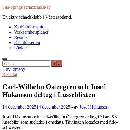
Hoppa
Falköpings schacksällskap
till
En aktiv schackklubb i Västergötland.
innehåll
Klubbinformation
Verksamhetsplaner
Resultat
Distriktsserien
Länkar
Sök
efter:
Huvudmeny
Resultat
Carl-Wilhelm Östergren och Josef
Håkanson deltog i Lusseblixten
14 december 2025
14 december 2025
-
av
Josef Håkanson
Josef Håkanson och Carl-Wilhelm Östergren deltog i Skara SS
lusseblixt som spelades i onsdags. Tävlingen lottades med fide-
schweizer.