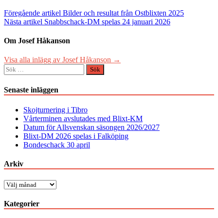
Inläggsnavigering
Föregående artikel
Bilder och resultat från Ostblixten 2025
Nästa artikel
Snabbschack-DM spelas 24 januari 2026
Om Josef Håkanson
Visa alla inlägg av Josef Håkanson →
Sök
efter:
Senaste inläggen
Skojturnering i Tibro
Vårterminen avslutades med Blixt-KM
Datum för Allsvenskan säsongen 2026/2027
Blixt-DM 2026 spelas i Falköping
Bondeschack 30 april
Arkiv
Arkiv
Kategorier