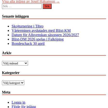
Visa alla inlägg av Josef Håkanson →
Sök
efter:
Senaste inläggen
Skojturnering i Tibro
Vårterminen avslutades med Blixt-KM
Datum för Allsvenskan säsongen 2026/2027
Blixt-DM 2026 spelas i Falköping
Bondeschack 30 april
Arkiv
Arkiv
Kategorier
Kategorier
Meta
Logga in
Flöde för inlägg