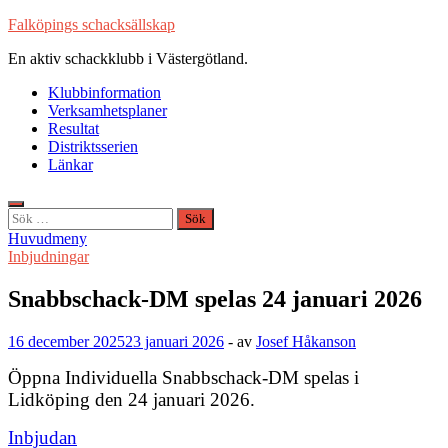
Hoppa
Falköpings schacksällskap
till
En aktiv schackklubb i Västergötland.
innehåll
Klubbinformation
Verksamhetsplaner
Resultat
Distriktsserien
Länkar
Sök
efter:
Huvudmeny
Inbjudningar
Snabbschack-DM spelas 24 januari 2026
16 december 2025
23 januari 2026
-
av
Josef Håkanson
Öppna Individuella Snabbschack-DM spelas i
Lidköping den 24 januari 2026.
Inbjudan