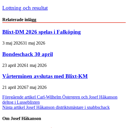
Lottning och resultat
Relaterade inlägg
Blixt-DM 2026 spelas i Falköping
3 maj 2026
31 maj 2026
Bondeschack 30 april
23 april 2026
1 maj 2026
Vårterminen avslutas med Blixt-KM
21 april 2026
7 maj 2026
Inläggsnavigering
Föregående artikel
Carl-Wilhelm Östergren och Josef Håkanson
deltog i Lusseblixten
Nästa artikel
Josef Håkanson distriktsmästare i snabbschack
Om Josef Håkanson