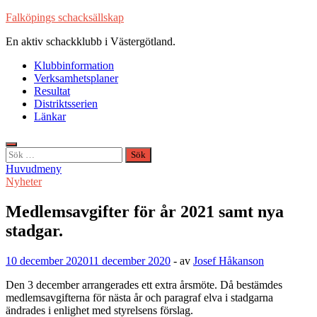
Hoppa
Falköpings schacksällskap
till
En aktiv schackklubb i Västergötland.
innehåll
Klubbinformation
Verksamhetsplaner
Resultat
Distriktsserien
Länkar
Sök
efter:
Huvudmeny
Nyheter
Medlemsavgifter för år 2021 samt nya
stadgar.
10 december 2020
11 december 2020
-
av
Josef Håkanson
Den 3 december arrangerades ett extra årsmöte. Då bestämdes
medlemsavgifterna för nästa år och paragraf elva i stadgarna
ändrades i enlighet med styrelsens förslag.