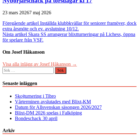
Nybörjarschack på torsdagar kl 17
23 mars 2026
7 maj 2026
Inläggsnavigering
Föregående artikel
Inställda klubbkvällar för seniorer framöver, dock
extra årsmöte och ev. avslutning 10/12.
Nästa artikel
Skara SS arrangerar blixtturneringar på Lichess, öppna
för spelare från VSF.
Om Josef Håkanson
Visa alla inlägg av Josef Håkanson →
Sök
efter:
Senaste inläggen
Skojturnering i Tibro
Vårterminen avslutades med Blixt-KM
Datum för Allsvenskan säsongen 2026/2027
Blixt-DM 2026 spelas i Falköping
Bondeschack 30 april
Arkiv