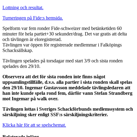
Lottning och resultat.
Turneringen på Fide:s hemsida.
Spelform var fem ronder Fide-schweizer med betänketiden 60
minuter för hela partiet+30 sekunder/drag. Det var gratis att delta
och tävlingen är eloregistrerad.
Tävlingen var öppen för registrerade medlemmar i Falköpings
Schacksällskap.
Tävlingen spelades på torsdagar med start 3/9 och sista ronden
spelades den 29/10.
Observera att det för sista ronden inte finns något
uppsamlingstillfälle, d.v.s. alla partier i sista ronden skall spelas
den 29/10. Ingemar Gustavsson meddelade tävlingsledaren att
han inte kunde spela rond fem, därför vann Stefan Strandberg
mot Ingemar på walk over.
Tävlingen lottas i Sveriges Schackförbunds medlemssystem och
särskiljning sker enligt SSF:s särskiljningskriterier.
Klicka här för att se spelschemat.
Relaterade inlägg