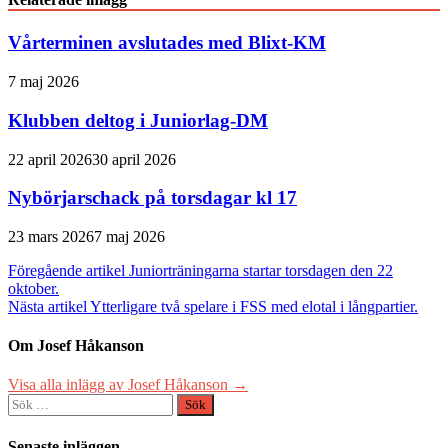
Vårterminen avslutades med Blixt-KM
7 maj 2026
Klubben deltog i Juniorlag-DM
22 april 2026
30 april 2026
Nybörjarschack på torsdagar kl 17
23 mars 2026
7 maj 2026
Inläggsnavigering
Föregående artikel
Juniorträningarna startar torsdagen den 22
oktober.
Nästa artikel
Ytterligare två spelare i FSS med elotal i långpartier.
Om Josef Håkanson
Visa alla inlägg av Josef Håkanson →
Sök
efter:
Senaste inläggen