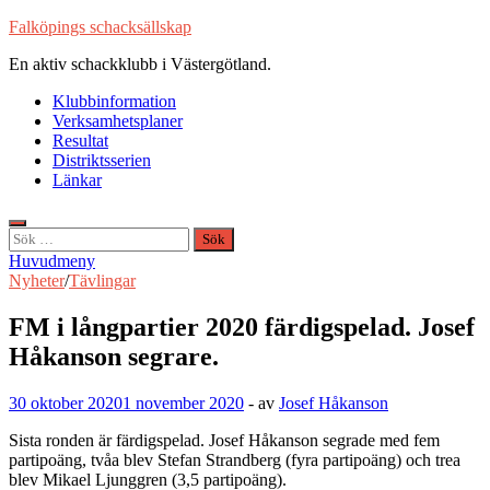
Hoppa
Falköpings schacksällskap
till
En aktiv schackklubb i Västergötland.
innehåll
Klubbinformation
Verksamhetsplaner
Resultat
Distriktsserien
Länkar
Sök
efter:
Huvudmeny
Nyheter
/
Tävlingar
FM i långpartier 2020 färdigspelad. Josef
Håkanson segrare.
30 oktober 2020
1 november 2020
-
av
Josef Håkanson
Sista ronden är färdigspelad. Josef Håkanson segrade med fem
partipoäng, tvåa blev Stefan Strandberg (fyra partipoäng) och trea
blev Mikael Ljunggren (3,5 partipoäng).