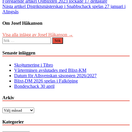
Inläggsnavigering
Föregående artikel
Ostblixten 2023 lockade 17 deltagare
Nästa artikel
Distriktsmästerskap i Snabbschack spelas 27 januari i
Alingsås
Om Josef Håkanson
Visa alla inlägg av Josef Håkanson →
Sök
efter:
Senaste inläggen
Skojturnering i Tibro
Vårterminen avslutades med Blixt-KM
Datum för Allsvenskan säsongen 2026/2027
Blixt-DM 2026 spelas i Falköping
Bondeschack 30 april
Arkiv
Arkiv
Kategorier