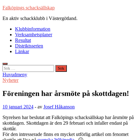
Hoppa
Falköpings schacksällskap
till
En aktiv schackklubb i Västergötland.
innehåll
Klubbinformation
Verksamhetsplaner
Resultat
Distriktsserien
Länkar
Sök
efter:
Huvudmeny
Nyheter
Föreningen har årsmöte på skottdagen!
10 januari 2024
-
av
Josef Håkanson
Styrelsen har beslutat att Falköpings schacksällskap har årsmöte på
skottdagen. Skottdagen är den 29 februari och infaller endast på
skottår.
För den intresserade finns en mycket utförlig artikel om fenomet
skottår att läsa på
svenska Wikipedia
. 🙂