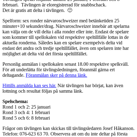
februari. Tävlingen är eloregistrerad för snabbschack.
Det är gratis att delta i tävlingen. 🙂
Spelform: sex ronder närvaroschweizer med betänketiden 25
minuter+10 sekunder/drag. Närvaroschweizer innebär att spelarna
kan välja om de vill delta i alla ronder eller inte. Endast de spelare
som kommer till spellokalen vid respektive speltillfälle lottas in de
aktuella ronderna. Således kan en spelare exempelvis delta vid
endast det andra och tredje speltillfället, även om spelaren inte har
möjlighet att delta vid det första speltillfället.
Personlig anmälan i spellokalen senast 18.00 respektive spelkväll.
För att underlätta för tävlingsledningen, föranmäl gärna ert
deltagande.
Föranmälan sker på denna länk.
Hittills anmälda kan ses här.
När tävlingen har börjat, kan även
lottning och resultat följas på samma länk.
Spelschema:
Rond 1 och 2: 25 januari
Rond 3 och 4: 1 februari
Rond 5 och 6: 8 februari
Frågor om tävlingen kan skickas till tävlingsledaren Josef Håkanson.
Telefon: 076-623 63 70. Observera att om du inte deltar på första