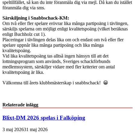
speltillfället, så kan du inte föranmäla dig via mejl. Då kan du istället
föranmäla dig via sms.
Särskiljning i Snabbschack-KM:
Om två eller fler spelare erövrar lika många partipoäng i tävlingen,
särskiljs spelarna om möjligt enligt kvalitetspoäng (vilket beräknas
enligt Buchholz cut 1).
Placeringar i tävlingen delas lika om och endast om två eller fler
spelare uppnår lika många partipoäng och lika många
kvalitetspoäng.
Vid lika kvalitetspoäng tas alltså ingen hänsyn till att det
lottningsprogram som används, Sveriges schackförbunds
medlemssystem, särskiljer vidare med fler kriterier om antal
kvalitetspoäng är lika.
Välkomna till årets klubbmästerskap i snabbschack! 😀
Relaterade inlägg
Blixt-DM 2026 spelas i Falköping
3 maj 2026
31 maj 2026