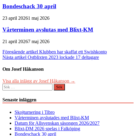
Bondeschack 30 april
23 april 2026
1 maj 2026
Vårterminen avslutas med Blixt-KM
21 april 2026
7 maj 2026
Inläggsnavigering
Föregående artikel
Klubben har skaffat ett Swishkonto
Nästa artikel
Ostblixten 2023 lockade 17 deltagare
Om Josef Håkanson
Visa alla inlägg av Josef Håkanson →
Sök
efter:
Senaste inläggen
Skojturnering i Tibro
Vårterminen avslutades med Blixt-KM
Datum för Allsvenskan säsongen 2026/2027
Blixt-DM 2026 spelas i Falköping
Bondeschack 30 april