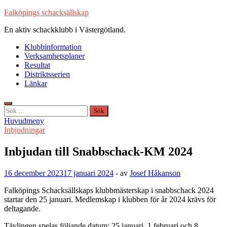
Hoppa
Falköpings schacksällskap
till
En aktiv schackklubb i Västergötland.
innehåll
Klubbinformation
Verksamhetsplaner
Resultat
Distriktsserien
Länkar
Sök
efter:
Huvudmeny
Inbjudningar
Inbjudan till Snabbschack-KM 2024
16 december 2023
17 januari 2024
-
av
Josef Håkanson
Falköpings Schacksällskaps klubbmästerskap i snabbschack 2024
startar den 25 januari. Medlemskap i klubben för år 2024 krävs för
deltagande.
Tävlingen spelas följande datum: 25 januari, 1 februari och 8