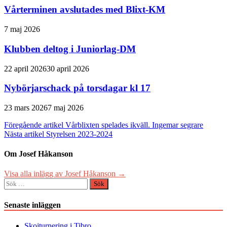
Vårterminen avslutades med Blixt-KM
7 maj 2026
Klubben deltog i Juniorlag-DM
22 april 2026
30 april 2026
Nybörjarschack på torsdagar kl 17
23 mars 2026
7 maj 2026
Inläggsnavigering
Föregående artikel
Vårblixten spelades ikväll. Ingemar segrare
Nästa artikel
Styrelsen 2023-2024
Om Josef Håkanson
Visa alla inlägg av Josef Håkanson →
Sök
efter:
Senaste inläggen
Skojturnering i Tibro