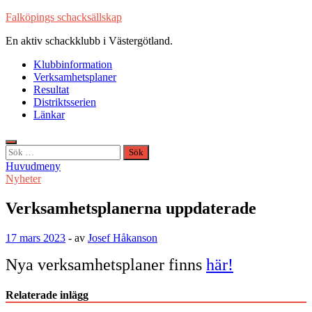
Hoppa
Falköpings schacksällskap
till
En aktiv schackklubb i Västergötland.
innehåll
Klubbinformation
Verksamhetsplaner
Resultat
Distriktsserien
Länkar
Sök
efter:
Huvudmeny
Nyheter
Verksamhetsplanerna uppdaterade
17 mars 2023
-
av
Josef Håkanson
Nya verksamhetsplaner finns
här!
Relaterade inlägg